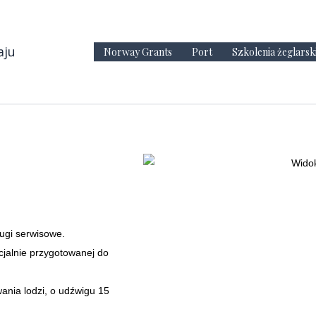
aju
Norway Grants
Port
Szkolenia żeglarsk
ugi serwisowe.
cjalnie przygotowanej do
ania lodzi, o udźwigu 15