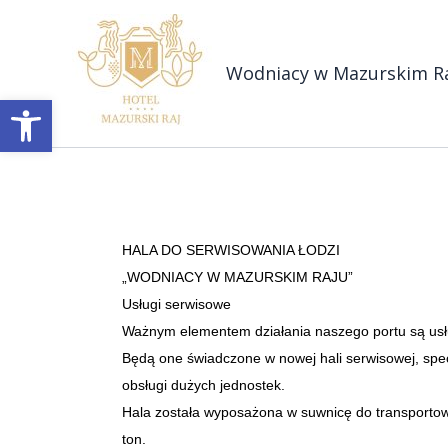
Przejdź
do
treści
Wodniacy w Mazurskim R
Otwórz pasek narzędzi
HALA DO SERWISOWANIA ŁODZI
„WODNIACY W MAZURSKIM RAJU”
Usługi serwisowe
Ważnym elementem działania naszego portu są usł
Będą one świadczone w nowej hali serwisowej, spe
obsługi dużych jednostek.
Hala została wyposażona w suwnicę do transportow
ton.